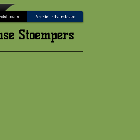
indstanden
Archief ritverslagen
mse Stoempers