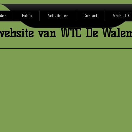
der
Foto's
Activiteiten
Contact
Archief E
website van WTC De Wale