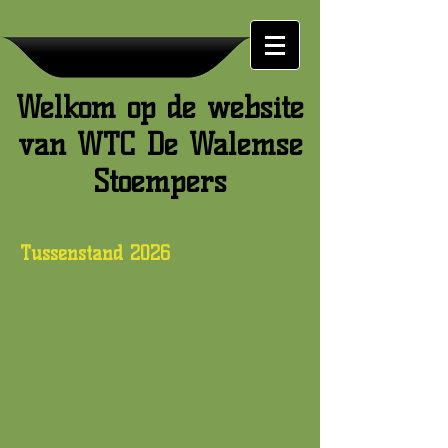
Welkom op de website
van WTC De Walemse
Stoempers
Tussenstand 2026