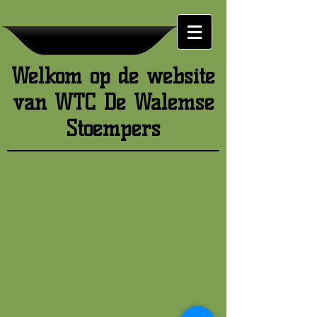
Welkom op de website
van WTC De Walemse
Stoempers