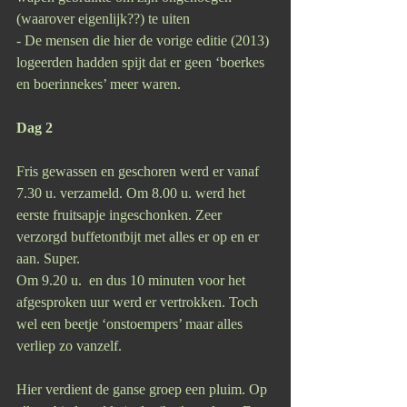
(waarover eigenlijk??) te uiten
- De mensen die hier de vorige editie (2013) 
logeerden hadden spijt dat er geen ‘boerkes 
en boerinnekes’ meer waren.
Dag 2
Fris gewassen en geschoren werd er vanaf 
7.30 u. verzameld. Om 8.00 u. werd het 
eerste fruitsapje ingeschonken. Zeer 
verzorgd buffetontbijt met alles er op en er 
aan. Super.
Om 9.20 u.  en dus 10 minuten voor het 
afgesproken uur werd er vertrokken. Toch 
wel een beetje ‘onstoempers’ maar alles 
verliep zo vanzelf.
Hier verdient de ganse groep een pluim. Op 