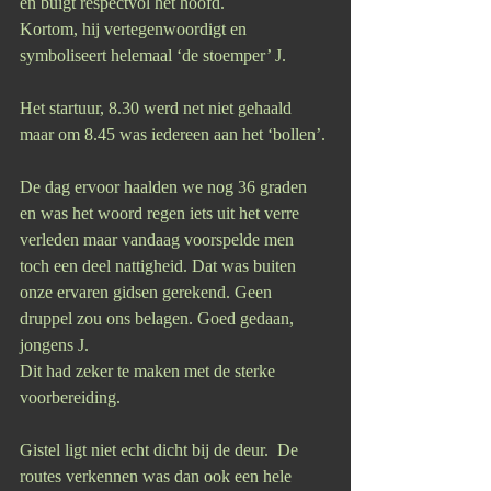
en buigt respectvol het hoofd.
Kortom, hij vertegenwoordigt en 
symboliseert helemaal ‘de stoemper’ J.
Het startuur, 8.30 werd net niet gehaald 
maar om 8.45 was iedereen aan het ‘bollen’.
De dag ervoor haalden we nog 36 graden 
en was het woord regen iets uit het verre 
verleden maar vandaag voorspelde men 
toch een deel nattigheid. Dat was buiten 
onze ervaren gidsen gerekend. Geen 
druppel zou ons belagen. Goed gedaan, 
jongens J.
Dit had zeker te maken met de sterke 
voorbereiding. 
Gistel ligt niet echt dicht bij de deur.  De 
routes verkennen was dan ook een hele 