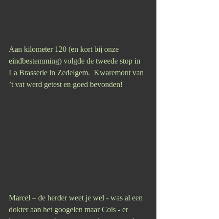
Aan kilometer 120 (en kort bij onze 
eindbestemming) volgde de tweede stop in 
La Brasserie in Zedelgem.  Kwaremont van 
’t vat werd getest en goed bevonden!
Marcel – de herder weet je wel - was al een 
dokter aan het googelen maar Cois - er 