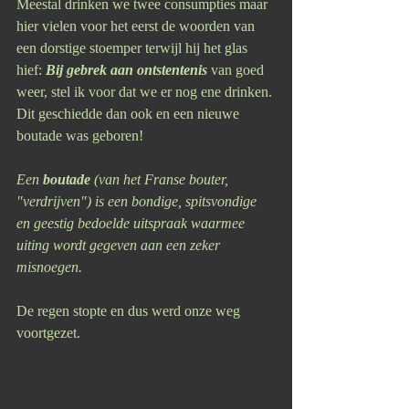
Meestal drinken we twee consumpties maar 
hier vielen voor het eerst de woorden van 
een dorstige stoemper terwijl hij het glas 
hief: 
Bij gebrek aan ontstentenis 
van goed 
weer, stel ik voor dat we er nog ene drinken.
Dit geschiedde dan ook en een nieuwe 
boutade was geboren!
Een 
boutade
 (van het Franse bouter, 
"verdrijven") is een bondige, spitsvondige 
en geestig bedoelde uitspraak waarmee 
uiting wordt gegeven aan een zeker 
misnoegen.
De regen stopte en dus werd onze weg 
voortgezet. 