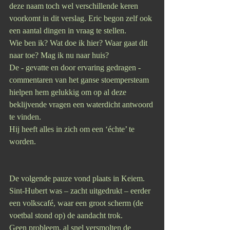
deze naam toch wel verschillende keren 
voorkomt in dit verslag. Eric begon zelf ook 
een aantal dingen in vraag te stellen. 
Wie ben ik? Wat doe ik hier? Waar gaat dit 
naar toe? Mag ik nu naar huis?
De - gevatte en door ervaring gedragen - 
commentaren van het ganse stoempersteam 
hielpen hem gelukkig om op al deze 
beklijvende vragen een waterdicht antwoord 
te vinden.
Hij heeft alles in zich om een ‘échte’ te 
worden.
De volgende pauze vond plaats in Keiem. 
Sint-Hubert was – zacht uitgedrukt – eerder 
een volkscafé, waar een groot scherm (de 
voetbal stond op) de aandacht trok. 
Geen probleem, al snel versmolten de 