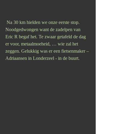
 Na 30 km hielden we onze eerste stop. 
Noodgedwongen want de zadelpen van 
Eric R begaf het. Te zwaar getafeld de dag 
er voor, metaalmoeheid, … wie zal het 
zeggen. Gelukkig was er een fietsenmaker – 
Adriaansen in Londerzeel - in de buurt. 