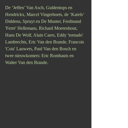
De ‘Jeffen’ Van Asch, Guldentops en 
Hendrickx, Marcel Vingerhoets, de ‘Karels’ 
Diddens, Spruyt en De Munter, Ferdinand 
'Ferre' Hellemans, Richard Moerenhout, 
Hans De Wolf, Alain Caers, Eddy 'tornado' 
Lambrechts, Eric Van den Brande, Francois 
'Cois' Lauwers, Paul Van den Bosch en 
twee nieuwkomers: Eric Rombauts en 
Walter Van den Brande.