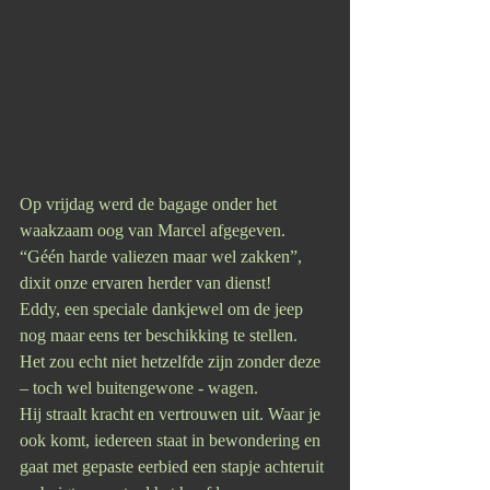
Op vrijdag werd de bagage onder het 
waakzaam oog van Marcel afgegeven. 
“Géén harde valiezen maar wel zakken”, 
dixit onze ervaren herder van dienst!
Eddy, een speciale dankjewel om de jeep 
nog maar eens ter beschikking te stellen. 
Het zou echt niet hetzelfde zijn zonder deze 
– toch wel buitengewone - wagen. 
Hij straalt kracht en vertrouwen uit. Waar je 
ook komt, iedereen staat in bewondering en 
gaat met gepaste eerbied een stapje achteruit 