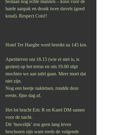
bestaan nog echte mannen – koos voor de 
harde aanpak en dronk twee duvels (goed 
koud). Respect Cois!!
Hotel Ter Haeghe werd bereikt na 145 km.
Aperitieven om 18.15 (wie er niet is, is 
gezien) op het terras en om 19.00 stipt 
mochten we aan tafel gaan. Meer moet dat 
niet zijn.
Nog een beetje nakletsen, rondde deze 
eerste, fijne dag af.
Het lot bracht Eric R en Karel DM samen 
voor de nacht. 
Dit ‘huwelijk’ zou geen lang leven 
beschoren zijn want reeds de volgende 