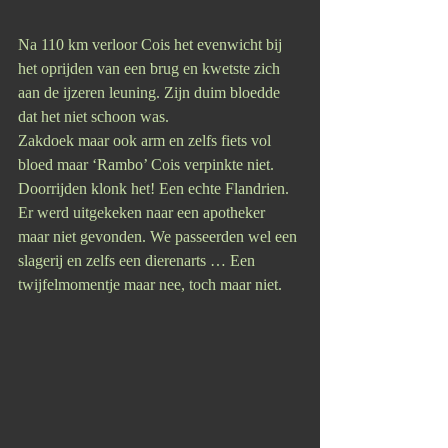
Na 110 km verloor Cois het evenwicht bij 
het oprijden van een brug en kwetste zich 
aan de ijzeren leuning. Zijn duim bloedde 
dat het niet schoon was. 
Zakdoek maar ook arm en zelfs fiets vol 
bloed maar ‘Rambo’ Cois verpinkte niet. 
Doorrijden klonk het! Een echte Flandrien.
Er werd uitgekeken naar een apotheker 
maar niet gevonden. We passeerden wel een 
slagerij en zelfs een dierenarts … Een 
twijfelmomentje maar nee, toch maar niet.