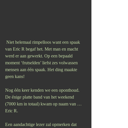
 Niet helemaal rimpelloos want een spaak 
van Eric R begaf het. Met man en macht 
werd er aan gewerkt. Op een bepaald 
moment ‘frutselden’ liefst zes volwassen 
mensen aan één spaak. Het ding maakte 
geen kans!
Nog één keer kenden we een oponthoud. 
De énige platte band van het weekend 
(7000 km in totaal) kwam op naam van … 
Eric R.
Een aandachtige lezer zal opmerken dat 