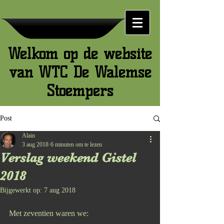
Welkom op de website
van WTC De Walemse
Stoempers
Post
Alain
3 aug 2018
6 minuten om te lezen
Verslag weekend Gistel
2018
Bijgewerkt op:
7 aug 2018
Met zeventien waren we: 