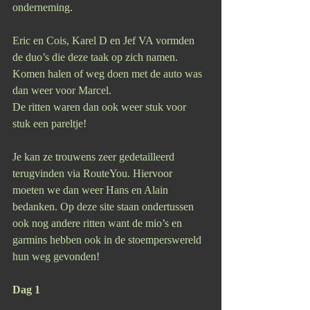
onderneming.  
Eric en Cois, Karel D en Jef VA vormden 
de duo’s die deze taak op zich namen. 
Komen halen of weg doen met de auto was 
dan weer voor Marcel.
De ritten waren dan ook weer stuk voor 
stuk een pareltje!
Je kan ze trouwens zeer gedetailleerd 
terugvinden via RouteYou. Hiervoor 
moeten we dan weer Hans en Alain 
bedanken. Op deze site staan ondertussen 
ook nog andere ritten want de mio’s en 
garmins hebben ook in de stoemperswereld 
hun weg gevonden!
Dag 1