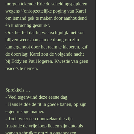
morgen tekende Eric de scheidingspapieren 
wegens ‘(on)opzettelijke poging van Karel 
om iemand gek te maken door aanhoudend 
én luidruchtig gesnurk’. 
Ook het feit dat hij waarschijnlijk niet kon 
blijven weerstaan aan de drang om zijn 
kamergenoot door het raam te kieperen, gaf 
de doorslag: Karel zou de volgende nacht 
bij Eddy en Paul logeren. Kwestie van geen 
risico’s te nemen.
Sprokkels …
- Veel tegenwind deze eerste dag.
- Hans leidde de rit in goede banen, op zijn 
eigen rustige manier.
- Toch weer een onnozelaar die zijn 
frustratie de vrije loop liet en zijn auto als 
wapen gebruikte om zijn ongenoegen 