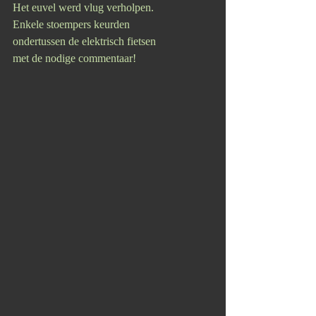
Het euvel werd vlug verholpen. 
Enkele stoempers keurden 
ondertussen de elektrisch fietsen 
met de nodige commentaar!