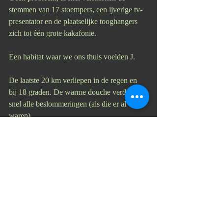
stemmen van 17 stoempers, een ijverige tv-
presentator en de plaatselijke tooghangers 
zich tot één grote kakafonie. 
Een habitat waar we ons thuis voelden J. 
De laatste 20 km verliepen in de regen en 
bij 18 graden. De warme douche verdreef al 
snel alle beslommeringen (als die er al 
waren).
De teller stond vandaag op 130 kilometer. 
De rest van de avond was een kopie van de 
eerste dag. Aperitieven, eten, samen zitten 
en genieten.
Sprokkels …
- Bedankt Cois voor het leiden van de rit.